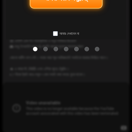
তাহলে… JW8 এত জনপ্রিয় কেন?
✨ মূল হাইলাইটস:
🎮 এক অ্যাপেই ১০,০০০+ গেমে অ্যাক্সেস
⚡️ দ্রুত, স্মুথ ও ইউজার-ফ্রেন্ডলি এক্সপেরিয়েন্স
🎯 ইন্টারঅ্যাকটিভ গেম ক্যাটাগরির বড় ভ্যারাইটি
আবার দেখাবেন না
📱 যেকোনো সময়, যেকোনো জায়গায় স্মুথ মোবাইল এক্সপেরিয়েন্স
📅 ডেইলি চেক-ইন সারপ্রাইজ ও নতুন ইউজার রিওয়ার্ড
👥 বন্ধু ইনভাইট করুন & বাড়তি আয়ের সুযোগ আনলক করুন
কোনো জটিল ধাপ নেই। সহজ আর স্মুথ অভিজ্ঞতাই সবাইকে বারবার ফিরিয়ে আনে।
🔥 এ কারণেই JW8 এখন এশিয়া জুড়ে ট্রেন্ডিং।
👉 নিজে ট্রাই করে দেখুন—কেন সবাই কথা বলছে বুঝে যাবেন।