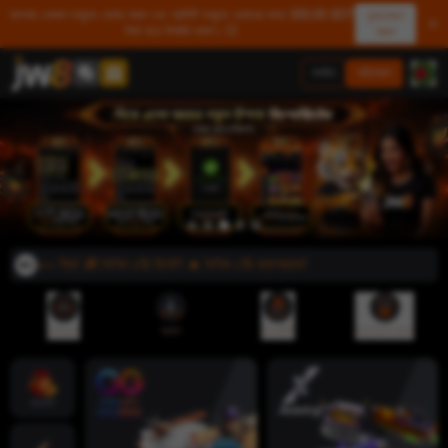
আপনার একজন বন্ধুকে রেফার করুন এবং প্রতিটি বন্ধুকে রেফারের জন্য 300.00 BDT
মুক্তকরণ
টাকা করে উপার্জন করুন। 💥
করুন
লগইন
সাইনআপ
, ৩০০ ফ্রি! 🎁 দৈনিক ৬% রিবেট! 🔥 দৈনিক ৫% ক্যাশব্যাক!
রেফারেল
অ্যাপ
ডিপোজিট
উত্তোলন করুন
জ্যাকপট