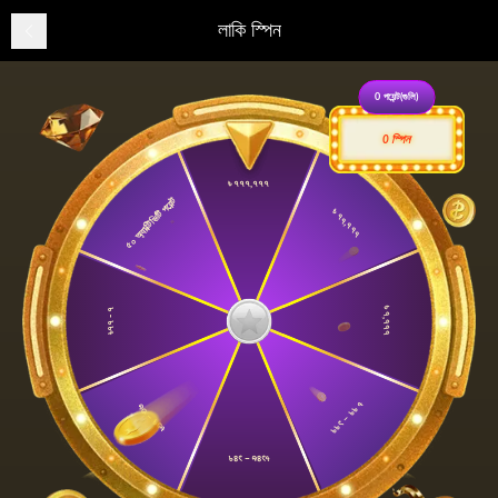
লাকি স্পিন
0
পয়েন্ট(গুলি)
স্পিন
0
৳ ৭৭৭,৭৭৭
৫০ অ্যাক্টিভিটি পয়েন্ট
৳ ৭৭,৭৭৭
৳ ৭,৭৭৭
৳৭৭ - ৭
৳ ৭৭ – ১৭৭
৳৩৭ – ৩৬
৳১৪৬ – ১৪৭