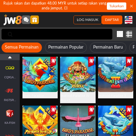
Rujuk rakan dan dapatkan 48.00 MYR untuk setiap rakan yang
Tukarkan
anda jemput. 💥
JILI
LOG MASUK
DAFTAR
FACHAI-FISH
Semua Permainan
Permainan Popular
Permainan Baru
P
JDB
CQ9GAMING
Bird's Paradise
Seafood Paradise IV
Seafood Paradise 3
FASTSPIN-FISH
Plus+2
KA-FISH