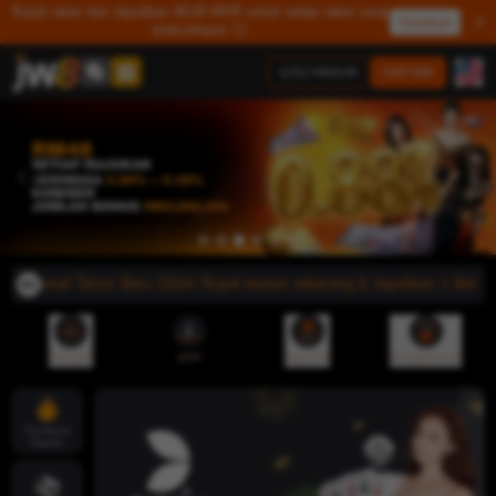
Rujuk rakan dan dapatkan 48.00 MYR untuk setiap rakan yang
Tukarkan
anda jemput. 💥
LOG MASUK
DAFTAR
Selamat Tahun Baru 2026! Rujuk kawan sekarang & dapatkan 1 Bola Pl
Perujuk
APP
Deposit
Pengeluaran
Permainan
Popular