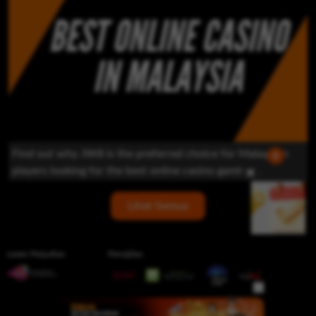
Find out why JW8 is the preferred choice for Malaysian
players looking for the best online casino gaming
experience
Lihat Semua
Lesen Perjudian
Pensijilan