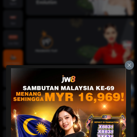
Sport
Slot
Live Slot
Live Kasino
Tembak
Ikan
Kartu
Togel