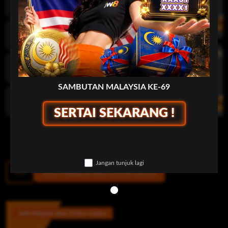
E-Sport
7-11
Menang
Segera
SAMBUTAN MALAYSIA KE-69
Sabung
SERTAI SEKARANG !
Ayam
Berita JW8
Jangan tunjuk lagi
All
Jw8 Malaysia best online casino
Jw8 Malaysia Best Online Casino