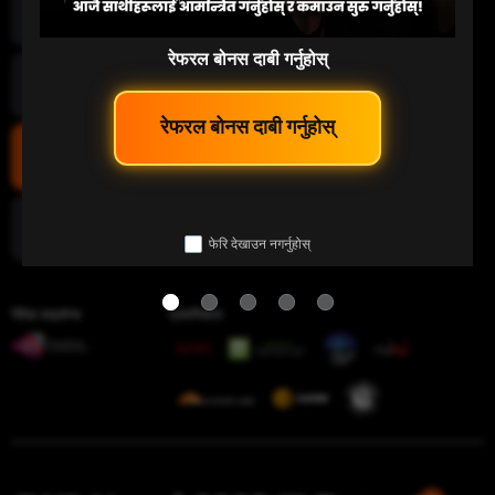
माछा पकड्नु
रेफरल बोनस दाबी गर्नुहोस्
लटरी
 रेफरल बोनस दाबी गर्नुहोस् 
इ-स्पोर्ट
फेरि देखाउन नगर्नुहोस्
चिडियाँ युद्ध
गेमिङ लाइसेन्स
प्रमाणिकता