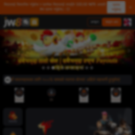
मित्रलाई सिफारिस गर्नुहोस र प्रत्येक मित्रलाई तपाईंले 500.00 NPR असली
प्राप्त
शेष प्राप्त गर्नुहोस्। 💥
गर्नुहोस्
लगइन
साइन अप
े! नयाँ सदस्यहरूका लागि १००% सम्मको स्वागत बोनस! अहिले सहभागी हुनुहोस्!
रेफरल
एप
जमा
निकासी
ज्याकपोट