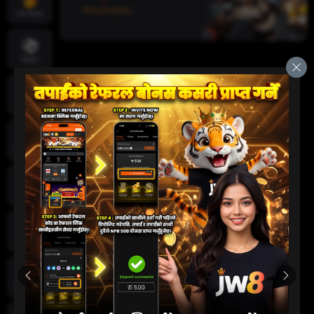
तातो खेलहरू
खेलकुद
क्रिकेट
जीवन क्यासिनो
स्लट
दुर्घटना खेल
कार्ड खेलहरू