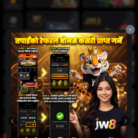
तातो खेलहरू
खेलकुद
क्रिकेट
जीवन क्यासिनो
स्लट
दुर्घटना खेल
कार्ड खेलहरू