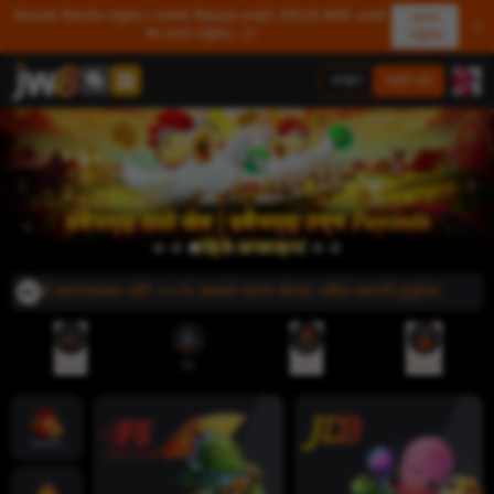
मित्रलाई सिफारिस गर्नुहोस र प्रत्येक मित्रलाई तपाईंले 500.00 NPR असली
प्राप्त
शेष प्राप्त गर्नुहोस्। 💥
गर्नुहोस्
लगइन
साइन अप
े! नयाँ सदस्यहरूका लागि १००% सम्मको स्वागत बोनस! अहिले सहभागी हुनुहोस्!
रेफरल
एप
जमा
निकासी
ज्याकपोट