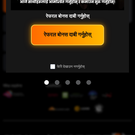
माछा पकड्नु
रेफरल बोनस दाबी गर्नुहोस्
लटरी
 रेफरल बोनस दाबी गर्नुहोस् 
इ-स्पोर्ट
फेरि देखाउन नगर्नुहोस्
चिडियाँ युद्ध
गेमिङ लाइसेन्स
प्रमाणिकता