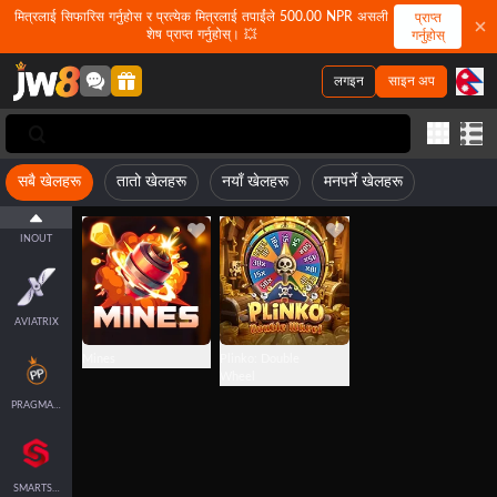
मित्रलाई सिफारिस गर्नुहोस र प्रत्येक मित्रलाई तपाईंले 500.00 NPR असली
प्राप्त
शेष प्राप्त गर्नुहोस्। 💥
गर्नुहोस्
CRAZYGAMING
लगइन
साइन अप
SPB-INST
सबै खेलहरू
तातो खेलहरू
नयाँ खेलहरू
मनपर्ने खेलहरू
INOUT
AVIATRIX
Mines
Plinko: Double
Wheel
PRAGMATICPLAY
SMARTSOFT-INSTANTWIN