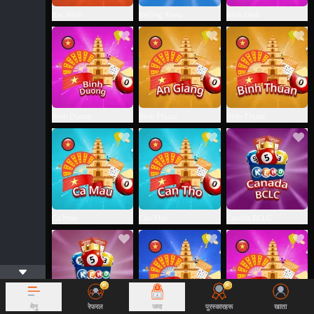
Bac Ninh
Beijing Keno
Binh Dinh
Binh Duong
Binh Phuoc
Binh Thuan
Ca Mau
Can Tho
Canada BCLC
मेनु
रेफरल
जमा
पुरस्कारहरू
खाता