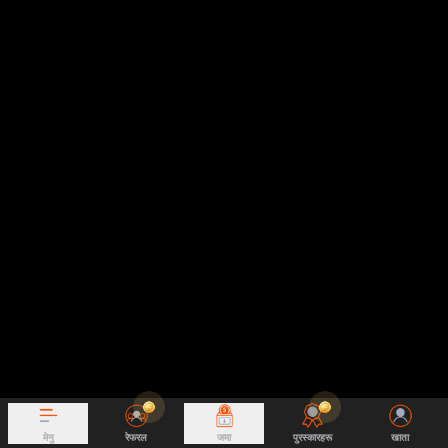
मेनु
रेफरल
जमा
पुरस्कारहरू
खाता