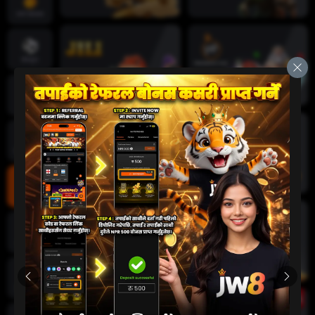
तातो खेलहरू
खेलकुद
क्रिकेट
जीवन क्यासिनो
स्लट
दुर्घटना खेल
कार्ड खेलहरू