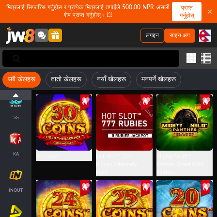
मित्रलाई सिफारिस गर्नुहोस र प्रत्येक मित्रलाई तपाईंले 500.00 NPR असली
प्राप्त
HOTDOG
शेष प्राप्त गर्नुहोस्। 💥
गर्नुहोस्
लगइन
साइन अप
UUSLOT
सबै खेलहरू
तातो खेलहरू
नयाँ खेलहरू
मनपर्ने खेलहरू
CQ9GAMING
5G
KA
30 Coins™
Hot Slot™: 777
Mighty Wild™:
Rubies Extremely
Panther Grand Gold
Light
Edition
INOUT