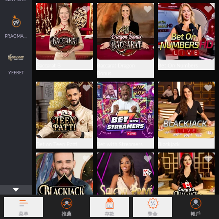
PRAGMATICPLAY
Baccarat B
Baccarat Dragon
Bet On Numbers
Bonus
YEEBET
Bet on Teen Patti
Bet with Streamers
Blackjack
菜单
推薦
存款
獎金
帳戶
Blackjack da Sorte
Blackjack Salon
Canada Blackjack