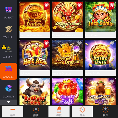
UUSLOT
Fortune Overflow
Dragon Treasure 4
Inca Zuma
YOULIANGAMING
ASKMESLOT
Hot Ace
Arcane Dragon
Aztec Myth
VAGAMING
CLOTPLAY
Bullfight King
Candy Crush Saga
Capybara Bar
菜单
推薦
存款
獎金
帳戶