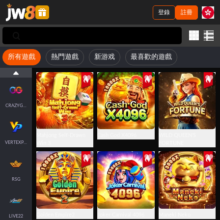
登錄
註冊
POP
所有遊戲
熱門遊戲
新游戏
最喜歡的遊戲
EPICWIN
CRAZYGAMING
Mahjong Self-Drawn
Cash God X4096
WILD QUEEN’S
VERTEXPLAY
Win 3
FORTUNE
RSG
Golden Empire2
Joker Carnival 4096
Maneki Neko
LIVE22