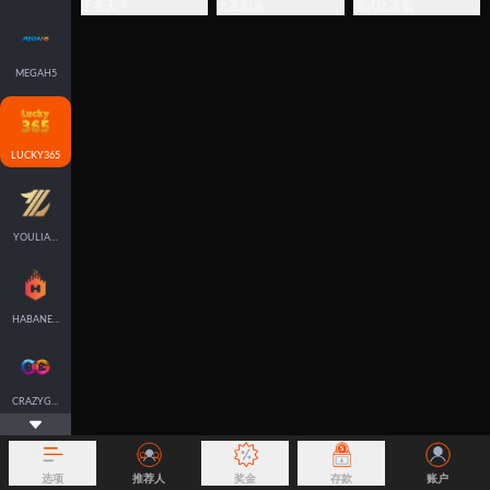
王者天下
大圣归来
泰式比高低
MEGAH5
LUCKY365
YOULIANGAMING
HABANERO
CRAZYGAMING
选项
推荐人
奖金
存款
账户