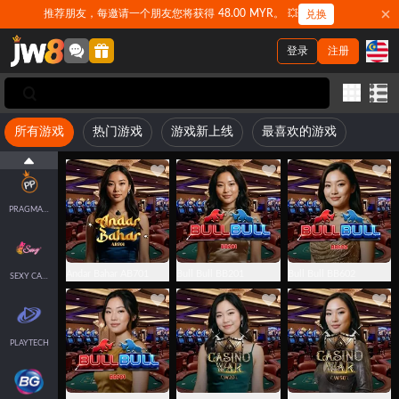
推荐朋友，每邀请一个朋友您将获得 48.00 MYR。 💥
兑换
登录
注册
所有游戏
热门游戏
游戏新上线
最喜欢的游戏
EVOLUTION
PRAGMATICPLAY
Andar Bahar AB701
Bull Bull BB201
Bull Bull BB602
SEXY CASINO
PLAYTECH