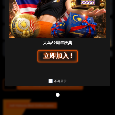
电子竞技
7-11
即时游戏
大马69周年庆典
斗鸡
立即加入 !
JW8 新闻
不再显示
All
Jw8 Malaysia best online casino
Jw8 Malaysia Best Online Casino