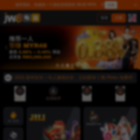
推荐朋友，每邀请一个朋友您将获得 48.00 MYR。 💥
兑换
登录
注册
🎉 2026 新年快乐！马上邀请好友，立刻获得 1 颗 Plinko 免费球 🎯
推荐人
应用程序
存款
提款
热门游戏