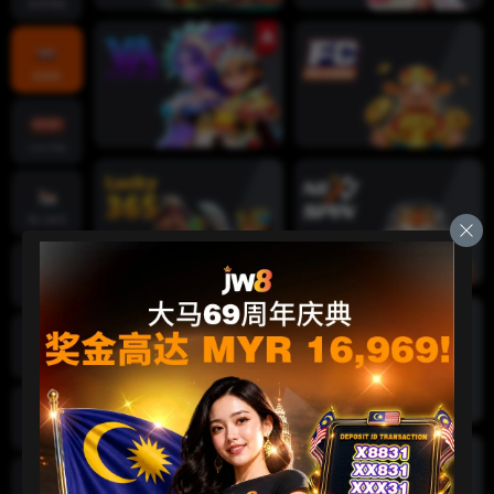
体育博彩
老虎机
Live Slot
真人娱乐
捕鱼游戏
纸牌游戏
彩票娱乐