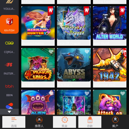
KA Fish Hunter
Animal Fishing
Fishing Expedition
YOULIANGAMING
KA-FISH
Mermaid Hunter
Force Of Dragon
Alter World
CQ9GAMING
FASTSPIN-FISH
四海游龙
深海异次元
AirCombat 1942
BBIN
SPLUS-FISH
选项
推荐人
奖金
存款
账户
异形突击
Aqua Dominion
进击的螃蟹