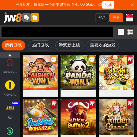
NEXTSPIN
推荐朋友，每邀请一个朋友您将获得 48.00 SGD。 💥
兑换
登录
注册
FACHAI-SLOT
所有游戏
热门游戏
游戏新上线
最喜欢的游戏
PRAGMATICPLAY
SPADE GAMING
財神發錢啦!
熊猫發錢啦!
壽司皇者
RICHGAMING
JILI