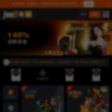
推荐朋友，每邀请一个朋友您将获得 48.00 MYR。 💥
兑换
登录
注册
 2026 新年快乐！马上邀请好友，立刻获得 1 颗 Plinko 免费球 🎯
推荐人
应用程序
存款
提款
热门游戏