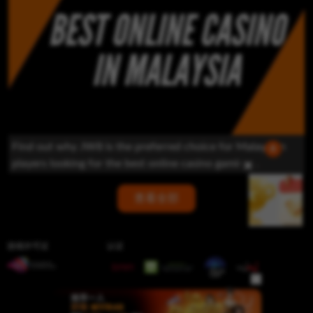
Find out why JW8 is the preferred choice for Malaysian
players looking for the best online casino gaming
experience
查看全部
游戏许可证
认证