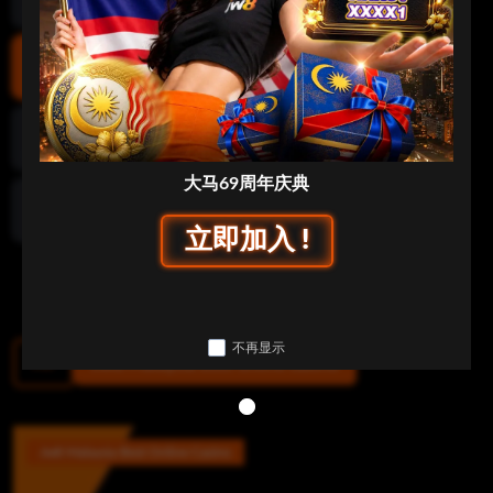
电子竞技
7-11
即时游戏
大马69周年庆典
斗鸡
立即加入 !
JW8 新闻
不再显示
All
Jw8 Malaysia best online casino
Jw8 Malaysia Best Online Casino